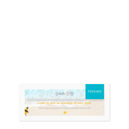
la modification et la suppression
de commentaires, veuillez visiter
l’écran des Commentaires dans
le Tableau de bord.
Les avatars des personnes qui
commentent arrivent depuis
Gravatar
.
Laisser un commentaire
Votre adresse e-mail ne sera pas publiée.
Les
FERMER
champs obligatoires sont indiqués avec
*