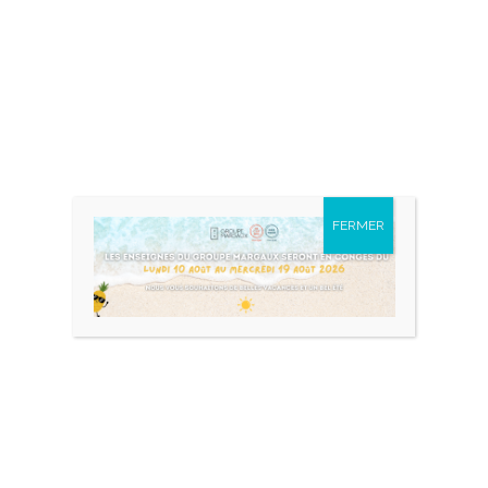
Nom
*
Prénom
Nom
FERMER
E-mail
*
Téléphone
*